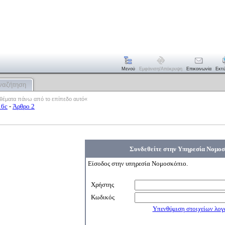
Μενού
Εμφάνιση/απόκρυψη
Επικοινωνία
Εκτ
ναζήτηση