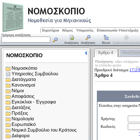
Ευρετήρια
Νόμος
Υπηρεσίες
Επικοινωνία-Υποστήριξη
Γρήγορη αναζήτηση:
Αναζήτηση
Αναζήτηση
Μενού
Εμφάνιση/απόκρυψη
Άρθρο 4
Αναζήτη