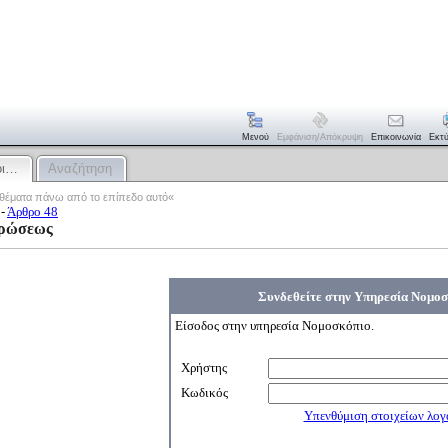
Μενού
Εμφάνιση/απόκρυψη
Επικοινωνία
Εκτ
οι…
Αναζήτηση