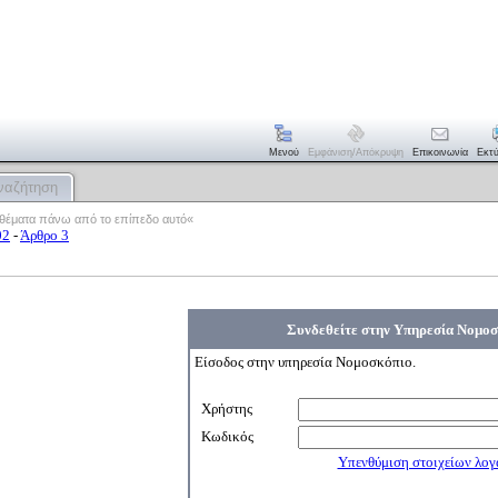
Μενού
Εμφάνιση/απόκρυψη
Επικοινωνία
Εκτ
ναζήτηση