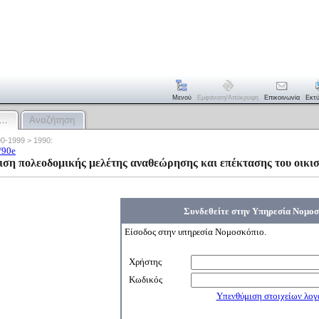
Μενού
Εμφάνιση/απόκρυψη
Επικοινωνία
Εκτ
:…
Αναζήτηση