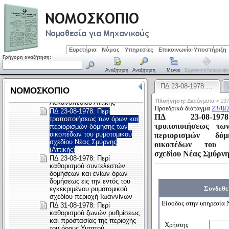
Ευρετήρια
Νόμος
Υπηρεσίες
Επικοινωνία-Υποστήριξη
Γρήγορη αναζήτηση:
Αναζήτηση
Αναζήτηση
Μενού
Εμφάνιση/απόκρυψη
ΠΔ 23-08-1978:…