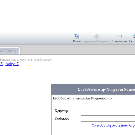
Μενού
Εμφάνιση/απόκρυψη
Επικοινωνία
Εκτ
ναζήτηση