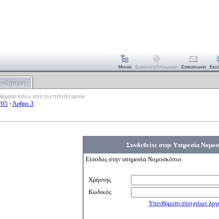
Μενού
Εμφάνιση/απόκρυψη
Επικοινωνία
Εκτ
ναζήτηση