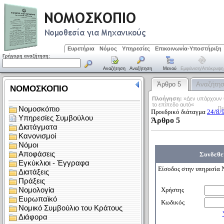
Ευρετήρια
Νόμος
Υπηρεσίες
Επικοινωνία-Υποστήριξη
Γρήγορη αναζήτηση:
Αναζήτηση
Αναζήτηση
Μενού
Εμφάνιση/απόκρυψη
Άρθρο 5
Αναζήτη