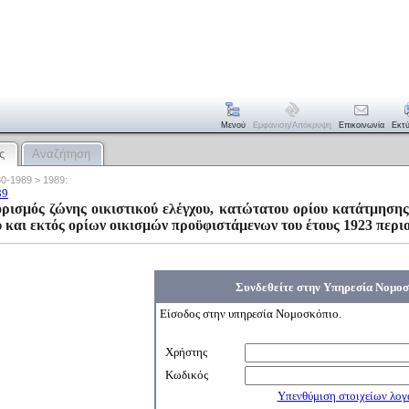
Μενού
Εμφάνιση/απόκρυψη
Επικοινωνία
Εκτ
ς
Αναζήτηση