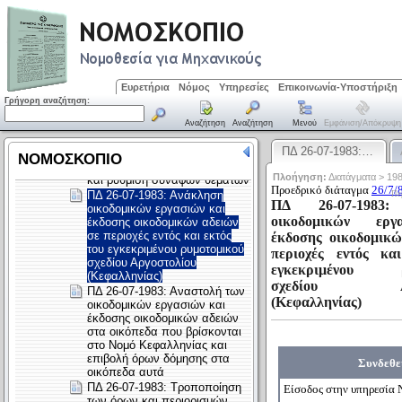
Ευρετήρια
Νόμος
Υπηρεσίες
Επικοινωνία-Υποστήριξη
Γρήγορη αναζήτηση:
Αναζήτηση
Αναζήτηση
Μενού
Εμφάνιση/απόκρυψη
ΠΔ 26-07-1983:…