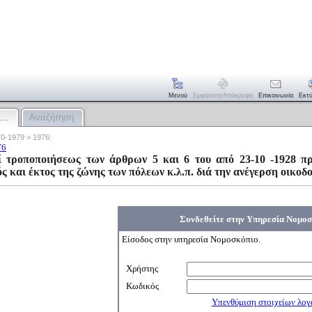
Μενού
Εμφάνιση/απόκρυψη
Επικοινωνία
Εκτ
:…
Αναζήτηση