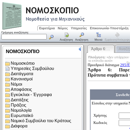
Ευρετήρια
Νόμος
Υπηρεσίες
Επικοινωνία-Υποστήριξη
Γρήγορη αναζήτηση:
Αναζήτηση
Αναζήτηση
Μενού
Εμφάνιση/απόκρυψη
Άρθρο 6:…
Αναζή