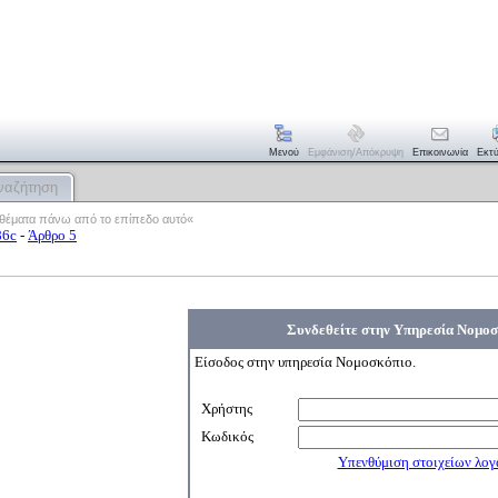
Μενού
Εμφάνιση/απόκρυψη
Επικοινωνία
Εκτ
ναζήτηση