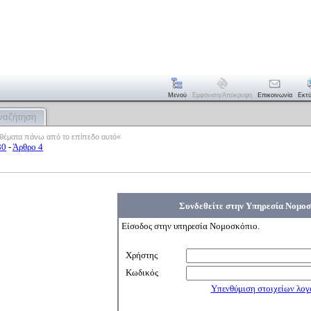
Μενού
Εμφάνιση/απόκρυψη
Επικοινωνία
Εκτ
ναζήτηση