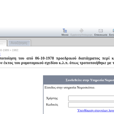
Μενού
Εμφάνιση/απόκρυψη
Επικοινωνία
Εκτ
:…
Αναζήτηση