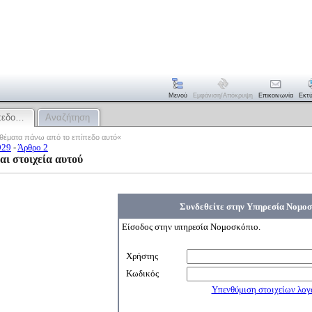
Μενού
Εμφάνιση/απόκρυψη
Επικοινωνία
Εκτ
όπεδο…
Αναζήτηση