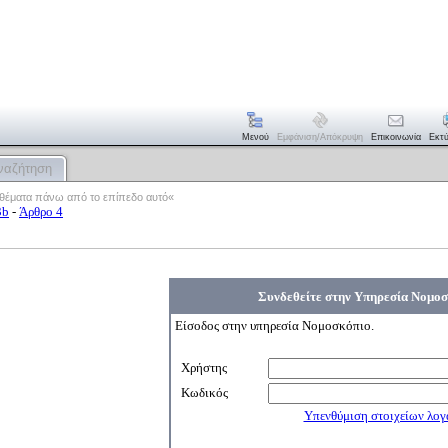
Μενού
Εμφάνιση/απόκρυψη
Επικοινωνία
Εκτ
ναζήτηση