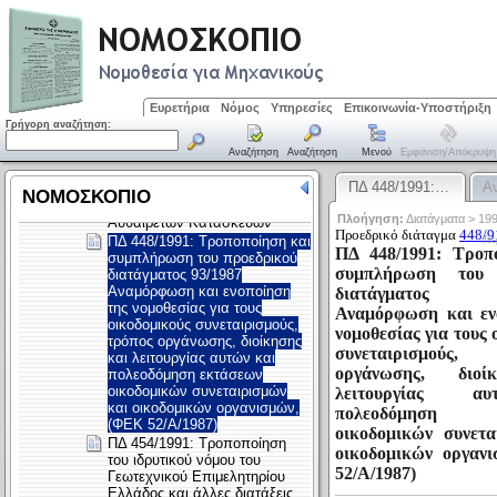
Ευρετήρια
Νόμος
Υπηρεσίες
Επικοινωνία-Υποστήριξη
Γρήγορη αναζήτηση:
Αναζήτηση
Αναζήτηση
Μενού
Εμφάνιση/απόκρυψη
ΠΔ 448/1991:…
Α