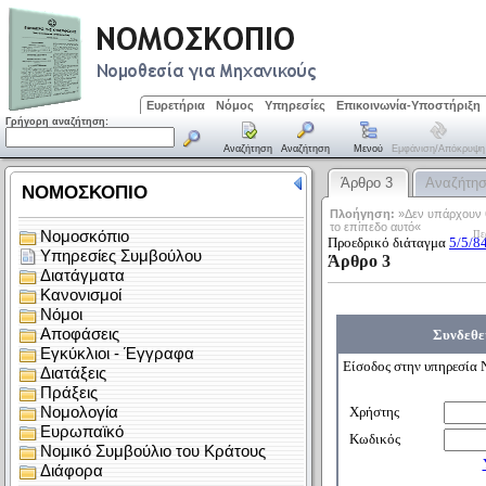
Ευρετήρια
Νόμος
Υπηρεσίες
Επικοινωνία-Υποστήριξη
Γρήγορη αναζήτηση:
Αναζήτηση
Αναζήτηση
Μενού
Εμφάνιση/απόκρυψη
Άρθρο 3
Αναζήτη