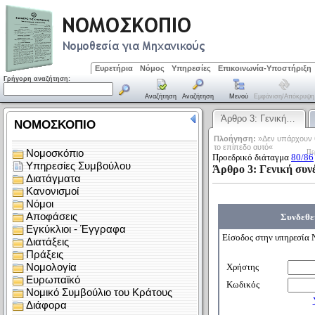
Ευρετήρια
Νόμος
Υπηρεσίες
Επικοινωνία-Υποστήριξη
Γρήγορη αναζήτηση:
Αναζήτηση
Αναζήτηση
Μενού
Εμφάνιση/απόκρυψη
Άρθρο 3: Γενική…