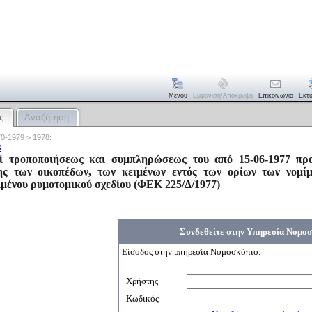
Μενού
Εμφάνιση/απόκρυψη
Επικοινωνία
Εκτ
ς
Αναζήτηση