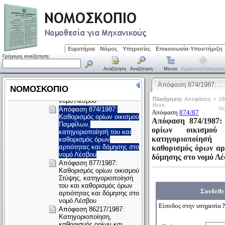
Ευρετήρια
Νόμος
Υπηρεσίες
Επικοινωνία-Υποστήριξη
Γρήγορη αναζήτηση:
Αναζήτηση
Αναζήτηση
Μενού
Εμφάνιση/απόκρυψη
Απόφαση 874/1987:…