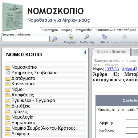
Ευρετήρια
Νόμος
Υπηρεσίες
Επικοινωνία-Υποστήριξη
Γρήγορη αναζήτηση:
Αναζήτηση
Αναζήτηση
Μενού
Εμφάνιση/απόκρυψη
Κείμενο θέματος
Α