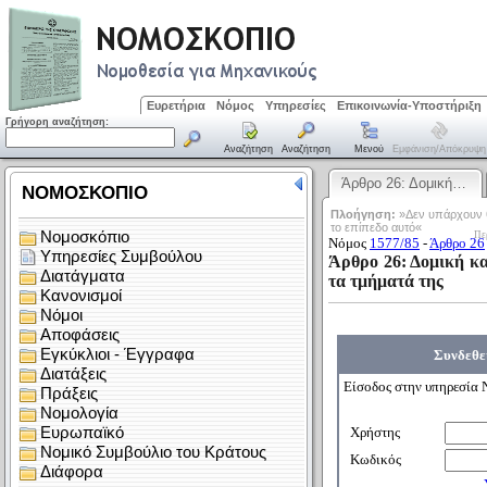
Ευρετήρια
Νόμος
Υπηρεσίες
Επικοινωνία-Υποστήριξη
Γρήγορη αναζήτηση:
Αναζήτηση
Αναζήτηση
Μενού
Εμφάνιση/απόκρυψη
Άρθρο 26: Δομική…