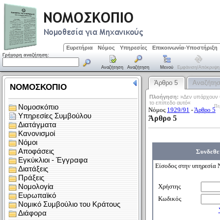
Ευρετήρια
Νόμος
Υπηρεσίες
Επικοινωνία-Υποστήριξη
Γρήγορη αναζήτηση:
Αναζήτηση
Αναζήτηση
Μενού
Εμφάνιση/απόκρυψη
Άρθρο 5
Αναζήτη