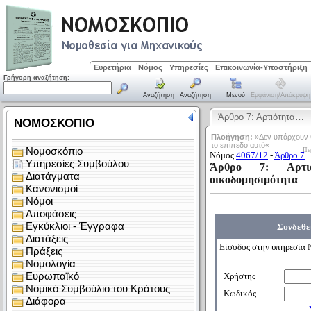
Ευρετήρια
Νόμος
Υπηρεσίες
Επικοινωνία-Υποστήριξη
Γρήγορη αναζήτηση:
Αναζήτηση
Αναζήτηση
Μενού
Εμφάνιση/απόκρυψη
Άρθρο 7: Αρτιότητα…