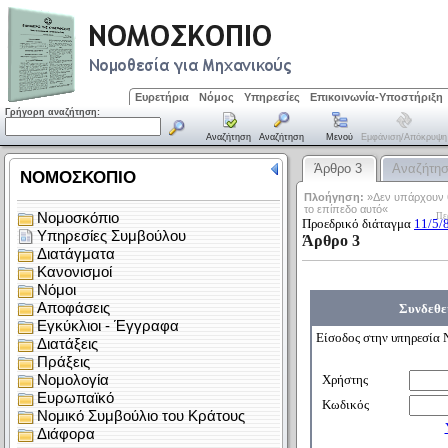
Ευρετήρια
Νόμος
Υπηρεσίες
Επικοινωνία-Υποστήριξη
Γρήγορη αναζήτηση:
Αναζήτηση
Αναζήτηση
Μενού
Εμφάνιση/απόκρυψη
Άρθρο 3
Αναζήτη