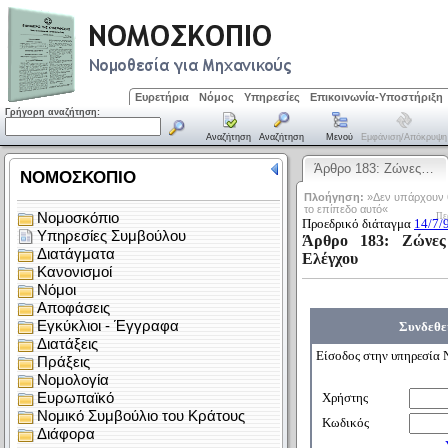
Ευρετήρια
Νόμος
Υπηρεσίες
Επικοινωνία-Υποστήριξη
Γρήγορη αναζήτηση:
Αναζήτηση
Αναζήτηση
Μενού
Εμφάνιση/απόκρυψη
Άρθρο 183: Ζώνες…