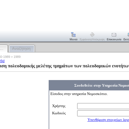
Μενού
Εμφάνιση/απόκρυψη
Επικοινωνία
Εκτ
:…
Αναζήτηση