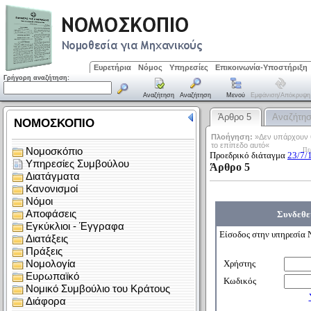
Ευρετήρια
Νόμος
Υπηρεσίες
Επικοινωνία-Υποστήριξη
Γρήγορη αναζήτηση:
Αναζήτηση
Αναζήτηση
Μενού
Εμφάνιση/απόκρυψη
Άρθρο 5
Αναζήτη