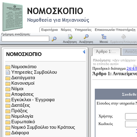
Ευρετήρια
Νόμος
Υπηρεσίες
Επικοινωνία-Υποστήριξη
Γρήγορη αναζήτηση:
Αναζήτηση
Αναζήτηση
Μενού
Εμφάνιση/απόκρυψη
Άρθρο 1:…
Αναζή