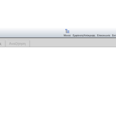
Μενού
Εμφάνιση/απόκρυψη
Επικοινωνία
Εκτ
ς
Αναζήτηση