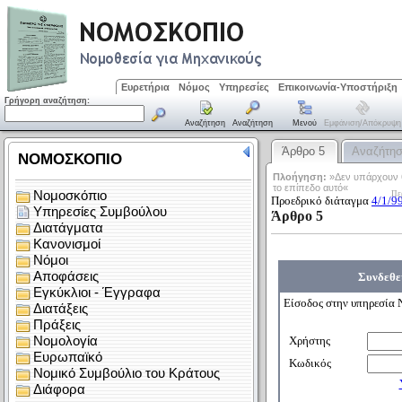
Ευρετήρια
Νόμος
Υπηρεσίες
Επικοινωνία-Υποστήριξη
Γρήγορη αναζήτηση:
Αναζήτηση
Αναζήτηση
Μενού
Εμφάνιση/απόκρυψη
Άρθρο 5
Αναζήτη