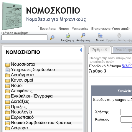
Ευρετήρια
Νόμος
Υπηρεσίες
Επικοινωνία-Υποστήριξη
Γρήγορη αναζήτηση:
Αναζήτηση
Αναζήτηση
Μενού
Εμφάνιση/απόκρυψη
Άρθρο 3
Αναζήτη