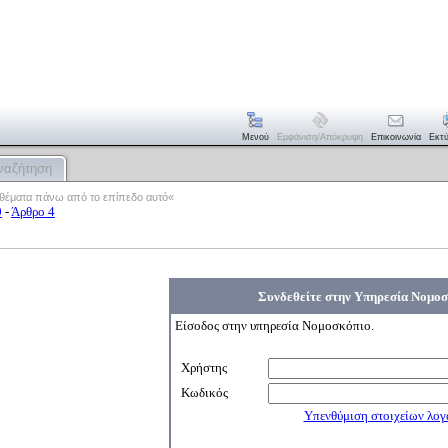
Μενού
Εμφάνιση/απόκρυψη
Επικοινωνία
Εκτ
ναζήτηση