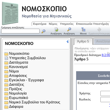
Ευρετήρια
Νόμος
Υπηρεσίες
Επικοινωνία-Υποστήριξη
Γρήγορη αναζήτηση:
Αναζήτηση
Αναζήτηση
Μενού
Εμφάνιση/απόκρυψη
Άρθρο 5
Αναζήτη