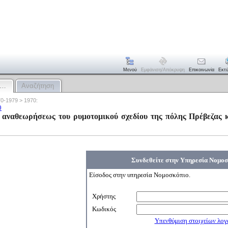
Μενού
Εμφάνιση/απόκρυψη
Επικοινωνία
Εκτ
:…
Αναζήτηση