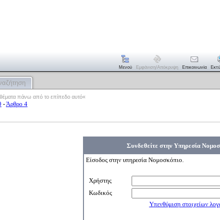
Μενού
Εμφάνιση/απόκρυψη
Επικοινωνία
Εκτ
ναζήτηση