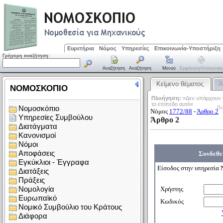
Ευρετήρια
Νόμος
Υπηρεσίες
Επικοινωνία-Υποστήριξη
Γρήγορη αναζήτηση:
Αναζήτηση
Αναζήτηση
Μενού
Εμφάνιση/απόκρυψη
Κείμενο θέματος
Α