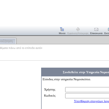
Μενού
Εμφάνιση/απόκρυψη
Επικοινωνία
Εκτ
ναζήτηση