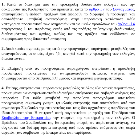
1.
Κατά το διάστημα από την προκήρυξη βουλευτικών εκλογών έως την
ορκωμοσία της Κυβέρνησης που προκύπτει κατά το
άρθρο 37
του
Συντάγματος
,
απαγορεύεται η έκδοση πράξεων που αφορούν το διορισμό ή πρόσληψη και
οποιαδήποτε μεταβολή αναφερόμενη στην υπηρεσιακή κατάσταση κάθε
κατηγορίας προσωπικού των υπηρεσιών και νομικών προσώπων του
άρθρου 14
παράγραφος 1 του παρόντος, εκτός από τις πράξεις πειθαρχικής διαδικασίας,
διαθεσιμότητας και αργίας, καθώς και τις πράξεις που εκδίδονται σε
συμμόρφωση προς δικαστική απόφαση.
2.
Διαδικασίες σχετικές με τις κατά την προηγούμενη παράγραφο μεταβολές που
απαγορεύονται, οι οποίες είχαν ήδη κινηθεί κατά την προκήρυξη των εκλογών,
διακόπτονται.
3.
Εξαίρεση από τις προηγούμενες παραγράφους επιτρέπεται η πρόσληψη
προσωπικού προκειμένου να αντιμετωπισθούν έκτακτες ανάγκες που
δημιουργούνται από σεισμούς, πλημμύρες και πυρκαγιές μεγάλης έκτασης.
4.
Επίσης, επιτρέπονται υπηρεσιακές μεταβολές σε όλως εξαιρετικές περιπτώσεις,
προκειμένου να αντιμετωπιστούν ιδιαιτέρως επείγουσες και σοβαρές ανάγκες της
υπηρεσίας. Για κάθε μεταβολή της παρούσας παραγράφου απαιτείται
προηγούμενη σύμφωνη γνώμη τριμελούς επιτροπής που αποτελείται από τον
αρχαιότερο Σύμβουλο της επικρατείας και τους δύο αρχαιότερους παρέδρους του
ίδιου δικαστηρίου. Η επιτροπή αυτή συγκροτείται με πράξη του Προέδρου του
Συμβουλίου της Επικρατείας
την επομένη της προκήρυξης των εκλογών. Ο
Πρόεδρος του Συμβουλίου της Επικρατείας μπορεί, αν παρίσταται ανάγκη, να
συγκροτεί και δεύτερη όμοια επιτροπή από τους αμέσως επόμενους στη σειρά
αρχαιότητας σύμβουλο της Επικρατείας και παρέδρους.