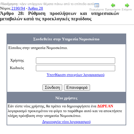
Πλοήγηση:
»Δεν υπάρχουν θέματα πάνω από το επίπεδο αυτό«
Νόμος
2190/94
-
Άρθρο 28
Περιεχόμενα
Προηγούμενο
Επόμενο
Άρθρο 28: Ρύθμιση προσλήψεων και υπηρεσιακών
μεταβολών κατά τις προεκλογικές περιόδους
Συνδεθείτε στην Υπηρεσία Νομοσκόπιο
Είσοδος στην υπηρεσία Νομοσκόπιο.
Χρήστης
Κωδικός
Υπενθύμιση στοιχείων λογαριασμού
Νέοι χρήστες
Εάν είστε νέος χρήστης, θα πρέπει να δημιουργήσετε ένα
ΔΩΡΕΑΝ
λογαριασμό προκειμένου να φύγει το παράθυρο αυτό και να αποκτήσετε
πλήρη πρόσβαση στην υπηρεσία Νομοσκόπιο.
Δημιουργία νέου λογαριασμού