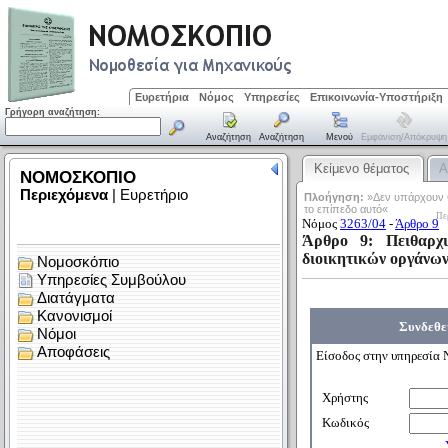
Ευρετήρια
Νόμος
Υπηρεσίες
Επικοινωνία-Υποστήριξη
Γρήγορη αναζήτηση:
Αναζήτηση
Αναζήτηση
Μενού
Εμφάνιση/απόκρυψη
Κείμενο θέματος
Α