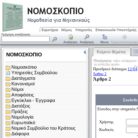
Ευρετήρια
Νόμος
Υπηρεσίες
Επικοινωνία-Υποστήριξη
Γρήγορη αναζήτηση:
Αναζήτηση
Αναζήτηση
Μενού
Εμφάνιση/απόκρυψη
Κείμενο θέματος
Α