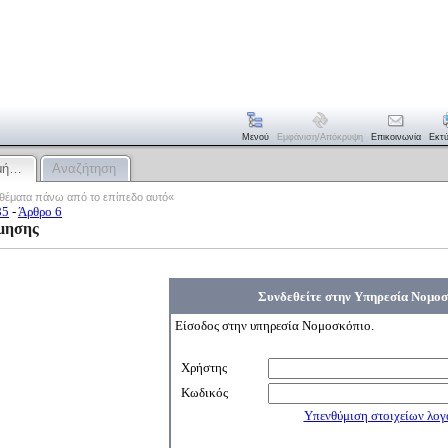
Μενού
Εμφάνιση/απόκρυψη
Επικοινωνία
Εκτ
μμή…
Αναζήτηση