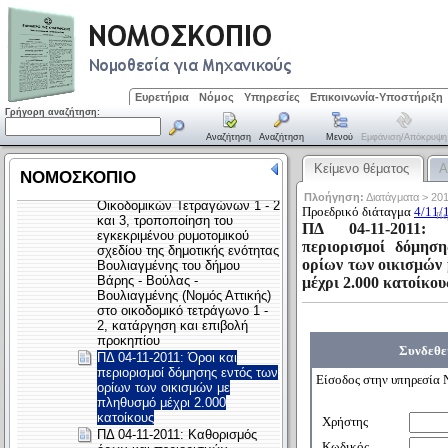
Ευρετήρια
Νόμος
Υπηρεσίες
Επικοινωνία-Υποστήριξη
Γρήγορη αναζήτηση:
Αναζήτηση
Αναζήτηση
Μενού
Εμφάνιση/απόκρυψη
Κείμενο θέματος
Α