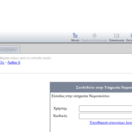
Μενού
Εμφάνιση/απόκρυψη
Επικοινωνία
Εκτ
ναζήτηση