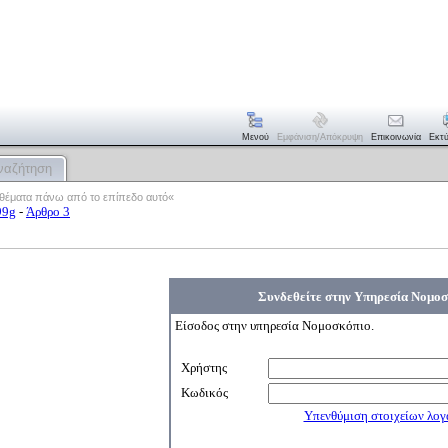
Μενού
Εμφάνιση/απόκρυψη
Επικοινωνία
Εκτ
ναζήτηση