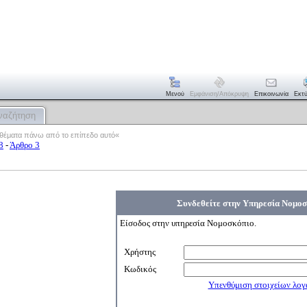
Μενού
Εμφάνιση/απόκρυψη
Επικοινωνία
Εκτ
ναζήτηση