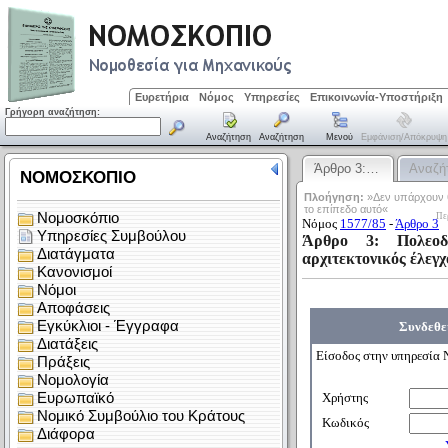
Ευρετήρια
Νόμος
Υπηρεσίες
Επικοινωνία-Υποστήριξη
Γρήγορη αναζήτηση:
Αναζήτηση
Αναζήτηση
Μενού
Εμφάνιση/απόκρυψη
Άρθρο 3:…
Αναζή